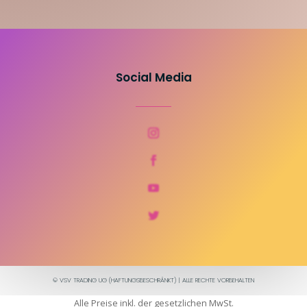
Social Media
© VSV TRADING UG (HAFTUNGSBESCHRÄNKT) | ALLE RECHTE VORBEHALTEN
Alle Preise inkl. der gesetzlichen MwSt.