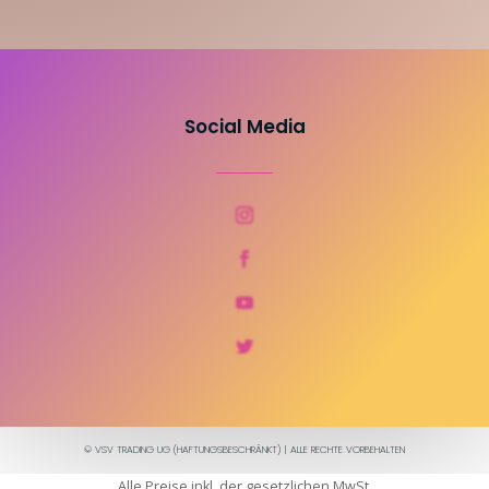
Social Media
© VSV TRADING UG (HAFTUNGSBESCHRÄNKT) | ALLE RECHTE VORBEHALTEN
Alle Preise inkl. der gesetzlichen MwSt.